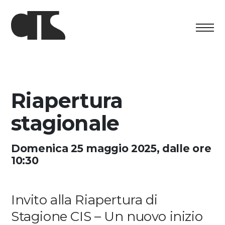
Centro
Exhibition
Riapertura
Cultural program
stagionale
Artists in Residence
Domenica 25 maggio 2025, dalle ore
10:30
Foundation
Space rental
Invito alla Riapertura di
Support us
Stagione CIS – Un nuovo inizio