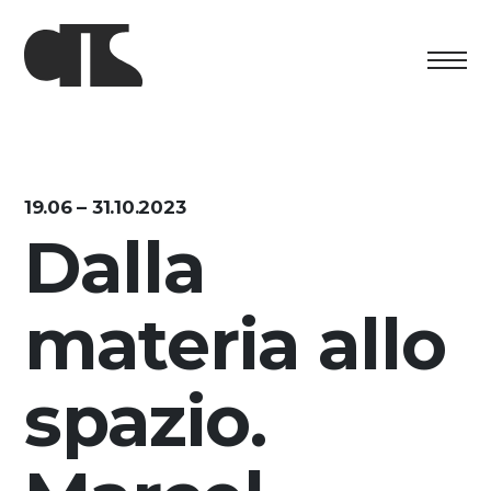
Centro
Exposition
19.06 – 31.10.2023
Dalla
Programme culturel
Artists in Residence
materia allo
Fondation
spazio.
Découvrez
Media