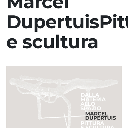
Marcel
Soutenez
Dupertuis
Pit
DE
EN
FR
IT
e scultura