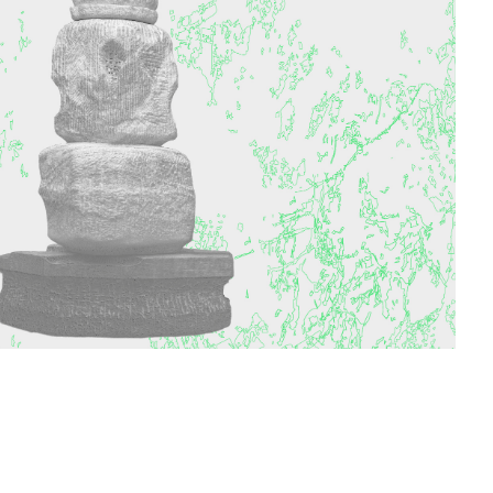
Sostenere
Media
DE
EN
IT