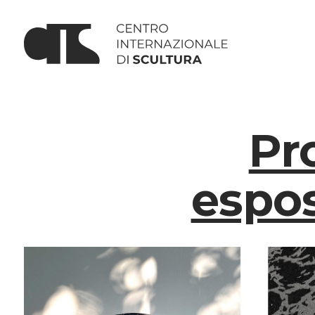
Pr
espos