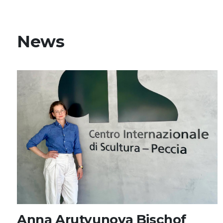
News
Anna Arutyunova Bischof