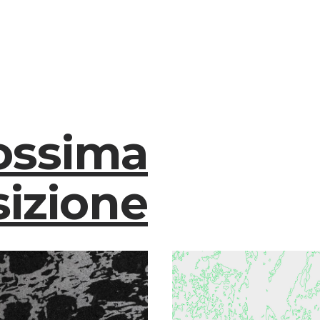
ossima
izione