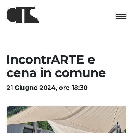
Centro
Exposition
IncontrARTE e
Programme culturel
cena in comune
Artists in Residence
21 Giugno 2024, ore 18:30
Fondation
Découvrez
Media