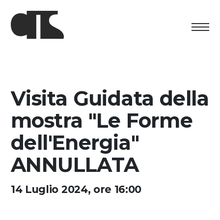
Centro
Exposition
Visita Guidata della
Programme culturel
mostra "Le Forme
Artists in Residence
dell'Energia"
ANNULLATA
Fondation
Découvrez
14 Luglio 2024, ore 16:00
Media