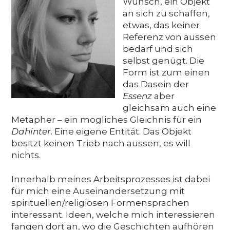
Wunsch, ein Objekt
Media
an sich zu schaffen,
etwas, das keiner
Referenz von aussen
bedarf und sich
DE
EN
IT
selbst genügt. Die
Form ist zum einen
das Dasein der
Essenz
aber
gleichsam auch eine
Metapher – ein mogliches Gleichnis für ein
Dahinter
. Eine eigene Entität. Das Objekt
besitzt keinen Trieb nach aussen, es will
nichts.
Innerhalb meines Arbeitsprozesses ist dabei
für mich eine Auseinandersetzung mit
spirituellen/religiösen Formensprachen
interessant. Ideen, welche mich interessieren
fangen dort an, wo die Geschichten aufhören