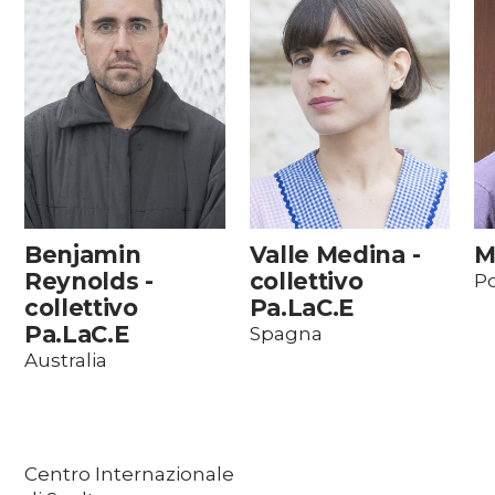
Benjamin
Valle Medina -
M
Reynolds -
collettivo
Po
collettivo
Pa.LaC.E
Pa.LaC.E
Spagna
Australia
Centro Internazionale