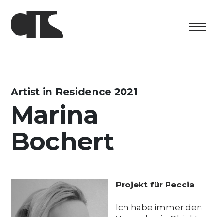
Centro
Ausstellung
Artist in Residence 2021
Marina
Kulturelles Programm
Bochert
Artists in Residence
Stiftung
Vermietung
Projekt für Peccia
Unterstützung
Ich habe immer den