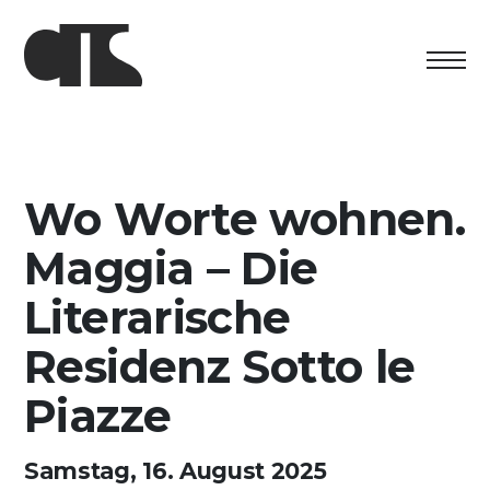
Centro
Ausstellung
Wo Worte wohnen.
Kulturelles Programm
Maggia – Die
Artists in Residence
Literarische
Residenz Sotto le
Stiftung
Piazze
Vermietung
Unterstützung
Samstag, 16. August 2025