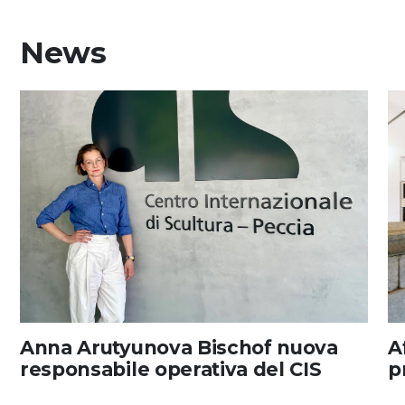
News
Anna Arutyunova Bischof nuova
A
responsabile operativa del CIS
p