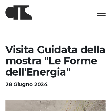
Centro
Esposizione
Visita Guidata della
Programma culturale
mostra "Le Forme
Artists in Residence
dell'Energia"
Fondazione
28 Giugno 2024
Affitto spazi
Sostenere