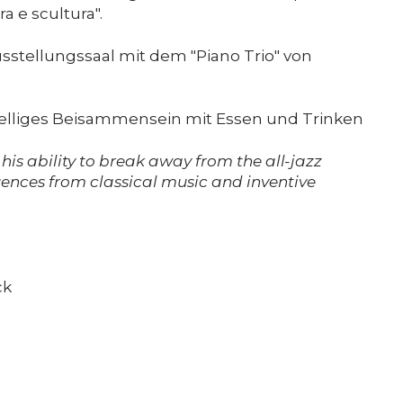
a e scultura".
Unterstützung
usstellungssaal mit dem "Piano Trio" von
Media
elliges Beisammensein mit Essen und Trinken
DE
EN
IT
 his ability to break away from the all-jazz
uences from classical music and inventive
ck