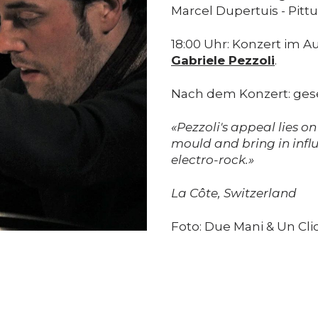
Marcel Dupertuis - Pittur
18:00 Uhr: Konzert im A
Gabriele Pezzoli
.
Nach dem Konzert: ges
«Pezzoli's appeal lies on
mould and bring in infl
electro-rock.»
La Côte, Switzerland
Foto: Due Mani & Un Cli