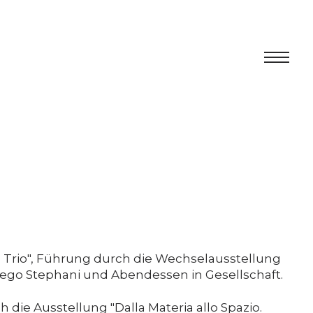
Centro
Ausstellung
Kulturelles Programm
Artists in Residence
Stiftung
 Trio", Führung durch die Wechselausstellung
ego Stephani und Abendessen in Gesellschaft.
Vermietung
 die Ausstellung "Dalla Materia allo Spazio.