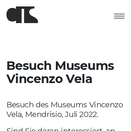
Centro
Ausstellung
Besuch Museums
Kulturelles Programm
Vincenzo Vela
Artists in Residence
Stiftung
Besuch des Museums Vincenzo
Vermietung
Vela, Mendrisio, Juli 2022.
Unterstützung