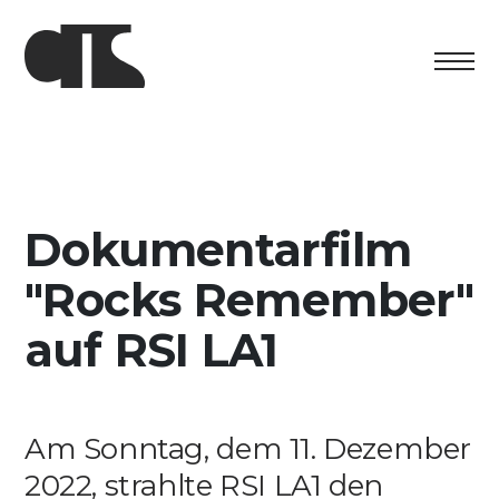
Centro
Ausstellung
Dokumentarfilm
Kulturelles Programm
"Rocks Remember"
Artists in Residence
auf RSI LA1
Stiftung
Vermietung
Am Sonntag, dem 11. Dezember
Unterstützung
2022, strahlte RSI LA1 den