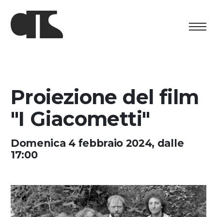
Centro
Exhibition
Proiezione del film
Cultural program
"I Giacometti"
Artists in Residence
Domenica 4 febbraio 2024, dalle
17:00
Foundation
Space rental
Support us