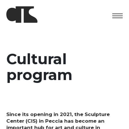
Centro
Exhibition
Cultural
Cultural program
program
Artists in Residence
Foundation
Space rental
Since its opening in 2021, the Sculpture
Support us
Center (CIS) in Peccia has become an
important hub for art and culture in