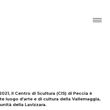
Centro
Esposizione
Programma culturale
Artists in Residence
Fondazione
021, il Centro di Scultura (CIS) di Peccia è
e luogo d'arte e di cultura della Vallemaggia,
Affitto spazi
nità della Lavizzara.