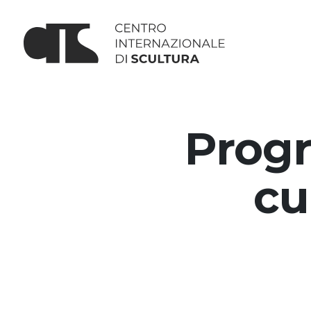
Prog
cu