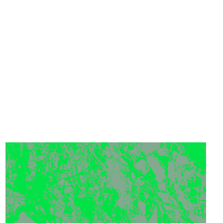
Sostenere
Media
DE
EN
IT