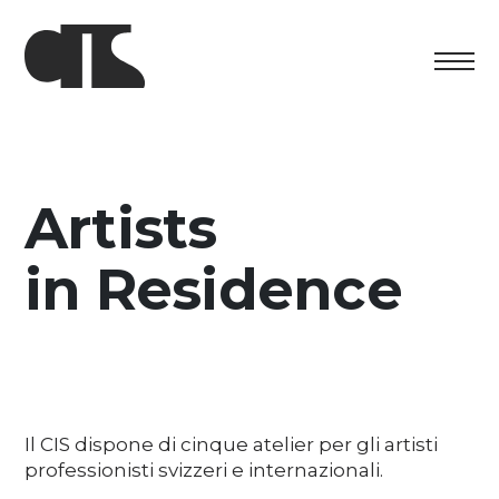
Centro
Esposizione
Artists
Programma culturale
in Residence
Artists in Residence
Fondazione
Affitto spazi
Il CIS dispone di cinque atelier per gli artisti
Sostenere
professionisti svizzeri e internazionali.