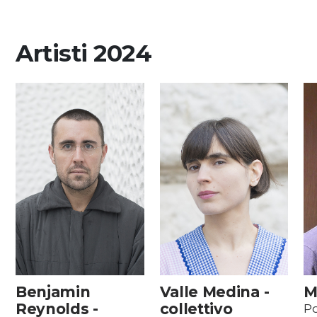
Artisti 2024
Benjamin
Valle Medina -
M
Reynolds -
collettivo
Po