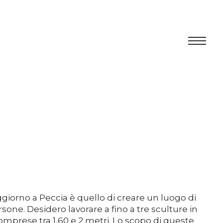
Centro
Esposizione
Programma culturale
Artists in Residence
Fondazione
oggiorno a Peccia è quello di creare un luogo di
Affitto spazi
sone. Desidero lavorare a fino a tre sculture in
prese tra 1,60 e 2 metri. Lo scopo di queste