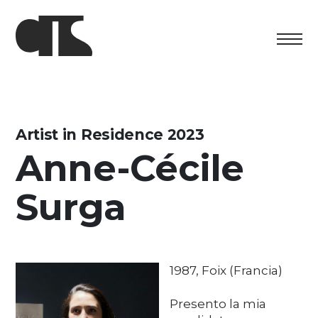
Centro
Esposizione
Artist in Residence 2023
Anne-Cécile
Programma culturale
Surga
Artists in Residence
Fondazione
Affitto spazi
1987, Foix (Francia)
Sostenere
Presento la mia