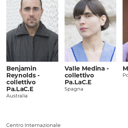
Benjamin
Valle Medina -
M
Reynolds -
collettivo
Po
collettivo
Pa.LaC.E
Pa.LaC.E
Spagna
Australia
Centro Internazionale