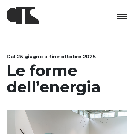
Centro
Esposizione
Dal 25 giugno a fine ottobre 2025
Le forme
Programma culturale
dell’energia
Artists in Residence
Fondazione
Affitto spazi
Sostenere