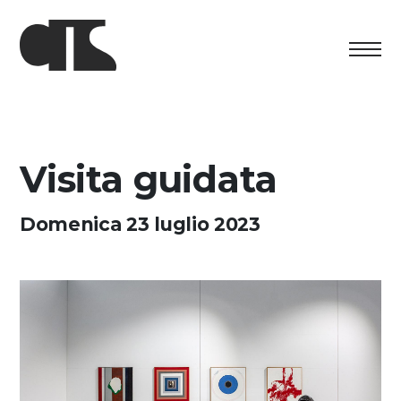
Centro
Esposizione
Visita guidata
Programma culturale
Domenica 23 luglio 2023
Artists in Residence
Fondazione
Affitto spazi
Sostenere