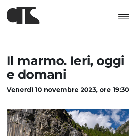
Centro
Esposizione
Il marmo. Ieri, oggi
Programma culturale
e domani
Artists in Residence
Venerdì 10 novembre 2023, ore 19:30
Fondazione
Affitto spazi
Sostenere