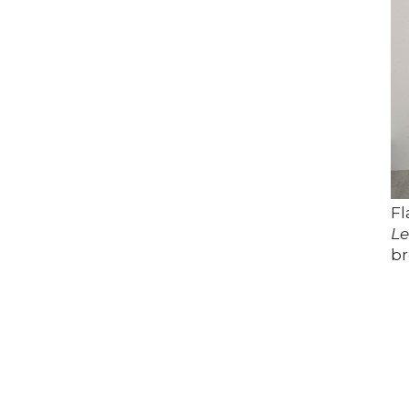
Fl
Le
b