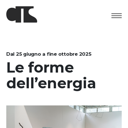
Centro
Exposition
Dal 25 giugno a fine ottobre 2025
Le forme
Programme culturel
dell’energia
Artists in Residence
Fondation
Découvrez
Media