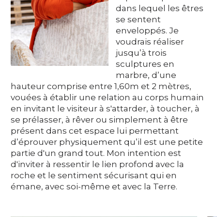
Soutenez
dans lequel les êtres
se sentent
enveloppés. Je
voudrais réaliser
DE
EN
FR
IT
jusqu’à trois
sculptures en
marbre, d’une
hauteur comprise entre 1,60m et 2 mètres,
vouées à établir une relation au corps humain
en invitant le visiteur à s'attarder, à toucher, à
se prélasser, à rêver ou simplement à être
présent dans cet espace lui permettant
d’éprouver physiquement qu’il est une petite
partie d'un grand tout. Mon intention est
d'inviter à ressentir le lien profond avec la
roche et le sentiment sécurisant qui en
émane, avec soi-même et avec la Terre.