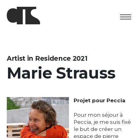
Centro
Exposition
Artist in Residence 2021
Marie Strauss
Programme culturel
Artists in Residence
Fondation
Projet pour Peccia
Découvrez
Pour mon séjour à
Peccia, je me suis fixé
Media
le but de créer un
espace de pierre