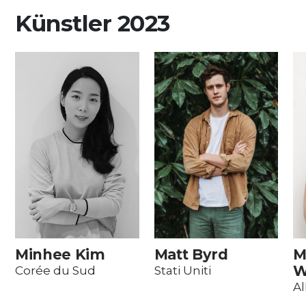
Künstler 2023
Minhee Kim
Matt Byrd
M
W
Corée du Sud
Stati Uniti
A