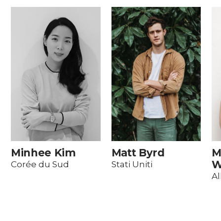
Minhee Kim
Matt Byrd
M
W
Corée du Sud
Stati Uniti
A