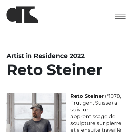
Centro
Exposition
Artist in Residence 2022
Reto Steiner
Programme culturel
Artists in Residence
Fondation
Reto Steiner
(*1978,
Frutigen, Suisse) a
Découvrez
suivi un
apprentissage de
Media
sculpture sur pierre
et a ensuite travaillé